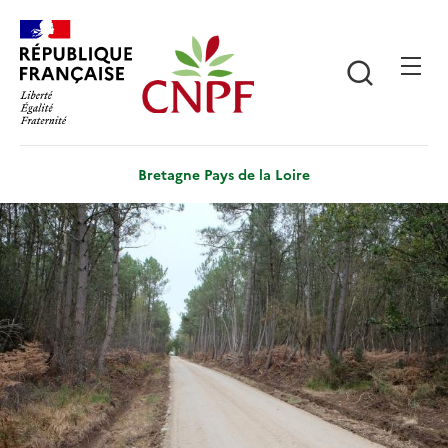
Aller
Panneau de gestion des cookies
au
contenu
Recherch
principal
Bretagne Pays de la Loire