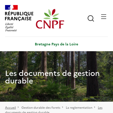
Aller
Panneau de gestion des cookies
au
contenu
Recherch
principal
Bretagne Pays de la Loire
Les documents de gestion
durable
Accueil
Gestion durable des forets
La reglementation
Les
documents de gestion durable