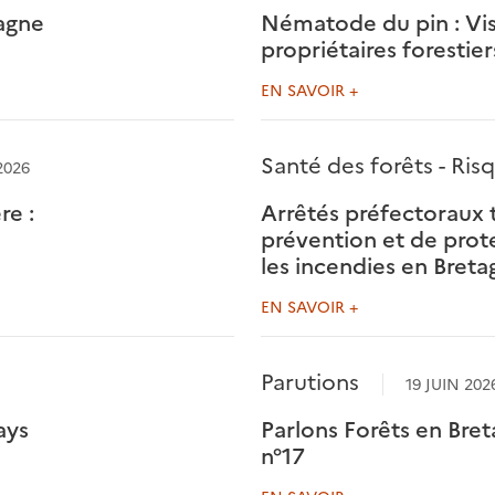
agne
Nématode du pin : Vis
propriétaires forestier
EN SAVOIR +
Santé des forêts - Ris
2026
re :
Arrêtés préfectoraux
prévention et de prot
les incendies en Breta
EN SAVOIR +
Parutions
19 JUIN 202
ays
Parlons Forêts en Bret
n°17