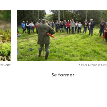
 © CNPF
Xavier Grenié © CN
Se former