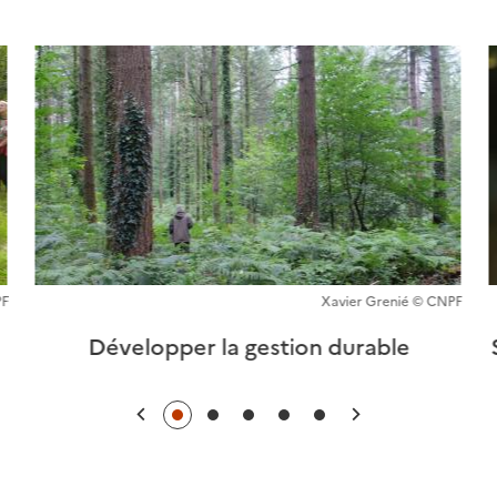
Précédent
Suiv
PF
Xavier Grenié © CNPF
Développer la gestion durable
Précédent
Suivant