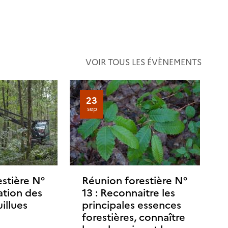
VOIR TOUS LES ÉVÈNEMENTS
23
sep
stière N°
Réunion forestière N°
ation des
13 : Reconnaitre les
uillues
principales essences
forestières, connaître