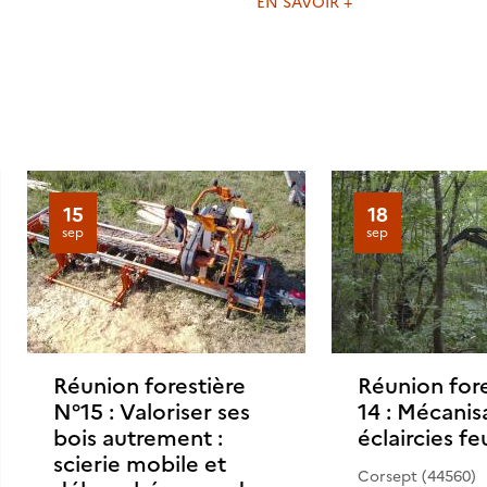
EN SAVOIR +
15
18
sep
sep
nts
Réunion forestière
Réunion fore
N°15 : Valoriser ses
14 : Mécanis
bois autrement :
éclaircies fe
scierie mobile et
Corsept (44560)