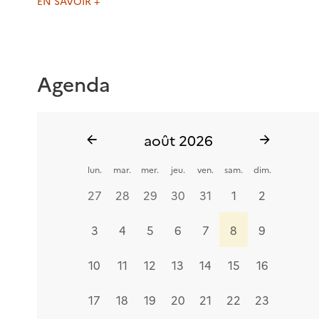
EN SAVOIR +
Agenda
août 2026
Voir
Voir
les
les
lun.
mar.
mer.
jeu.
ven.
sam.
dim.
évènements
évèneme
du
du
27
28
29
30
31
1
2
mois
mois
précédent
suivant
3
4
5
6
7
8
9
10
11
12
13
14
15
16
17
18
19
20
21
22
23