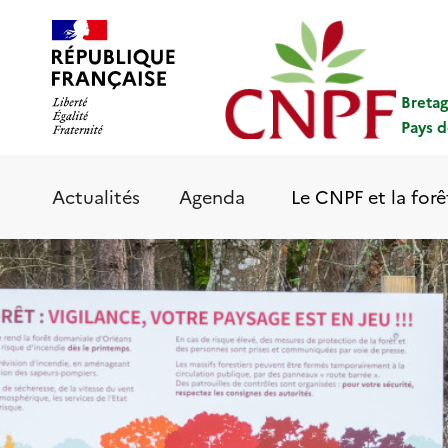
Aller
Panneau de gestion des cookies
au
contenu
principal
Breta
Pays d
Le CNPF et la forê
Actualités
Agenda