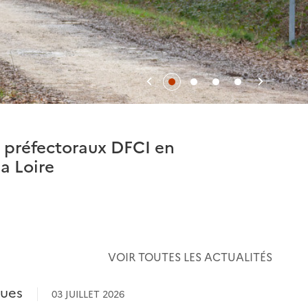
Précédent
Suivan
s préfectoraux DFCI en
Consulte
a Loire
VOIR TOUTES LES ACTUALITÉS
ques
03 JUILLET 2026