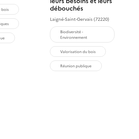
leurs besoins et leurs
débouchés
 bois
Laigné-Saint-Gervais (72220)
P
iques
Biodiversité -
Environnement
que
Valorisation du bois
Réunion publique