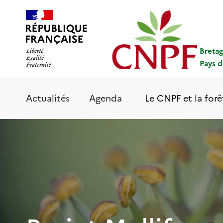
Aller
Panneau de gestion des cookies
au
contenu
principal
Breta
Pays d
Le CNPF et la forê
Actualités
Agenda