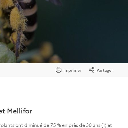
Imprimer
Partager
et Mellifor
volants ont diminué de 75 % en près de 30 ans (1) et