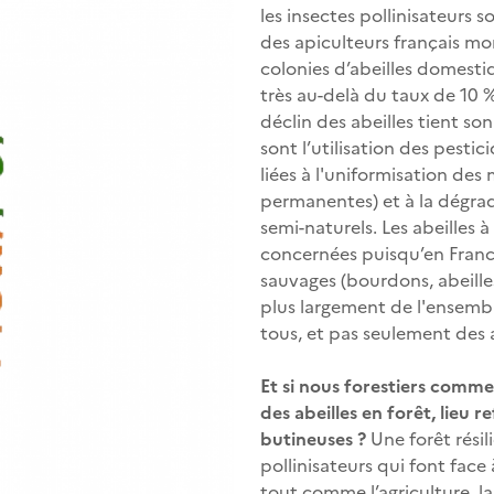
les insectes pollinisateurs
des apiculteurs français mo
colonies d’abeilles domestiq
très au-delà du taux de 10 %
déclin des abeilles tient so
sont l’utilisation des pesti
liées à l'uniformisation des 
permanentes) et à la dégrad
semi-naturels. Les abeilles à
concernées puisqu’en Franc
sauvages (bourdons, abeilles
plus largement de l'ensemble
tous, et pas seulement des
Et si nous forestiers comme
des abeilles en forêt, lieu 
butineuses ?
Une forêt résil
pollinisateurs qui font face
tout comme l’agriculture, 