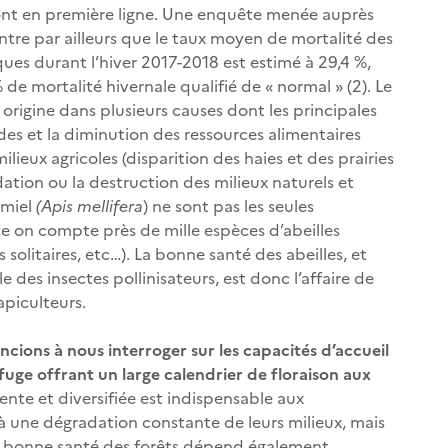
 sont en première ligne. Une enquête menée auprès
ntre par ailleurs que le taux moyen de mortalité des
ues durant l’hiver 2017-2018 est estimé à 29,4 %,
 de mortalité hivernale qualifié de « normal » (2). Le
n origine dans plusieurs causes dont les principales
cides et la diminution des ressources alimentaires
milieux agricoles (disparition des haies et des prairies
ation ou la destruction des milieux naturels et
 miel
(Apis mellifera
) ne sont pas les seules
e on compte près de mille espèces d’abeilles
 solitaires, etc…). La bonne santé des abeilles, et
 des insectes pollinisateurs, est donc l’affaire de
 apiculteurs.
ncions à nous interroger sur les capacités d’accueil
refuge offrant un large calendrier de floraison aux
iente et diversifiée est indispensable aux
 à une dégradation constante de leurs milieux, mais
la bonne santé des forêts dépend également