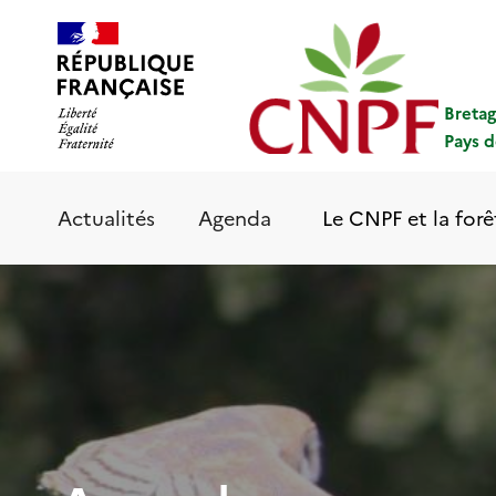
Aller
Panneau de gestion des cookies
au
contenu
principal
Breta
Pays d
Le CNPF et la forê
Actualités
Agenda