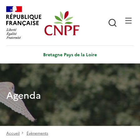
Aller
Panneau de gestion des cookies
au
contenu
Recherch
principal
Bretagne Pays de la Loire
Agenda
Accueil
Évènements