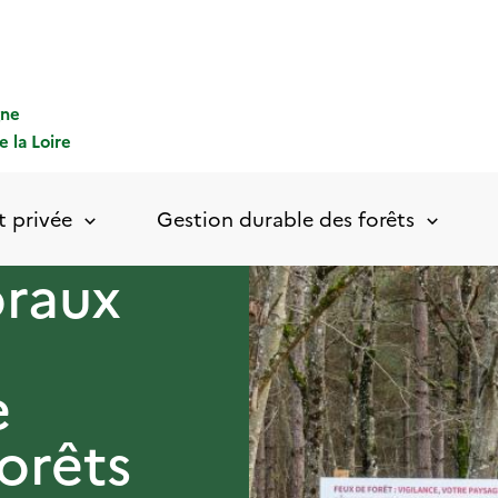
gne
e la Loire
t privée
Gestion durable des forêts
oraux
e
orêts