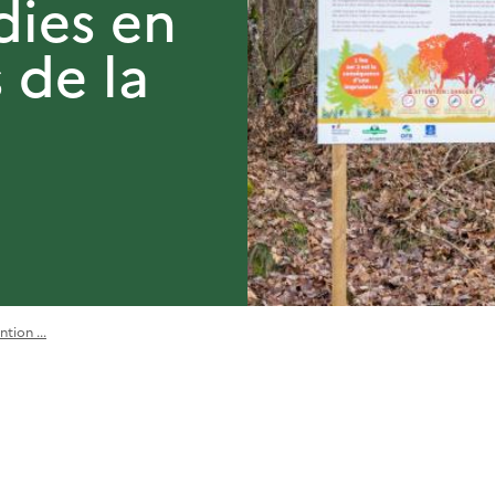
dies en
 de la
tion ...