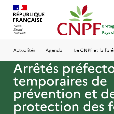
Aller
Panneau de gestion des cookies
au
contenu
principal
Breta
Pays d
Le CNPF et la forê
Actualités
Agenda
Arrêtés préfect
temporaires de
prévention et d
protection des f