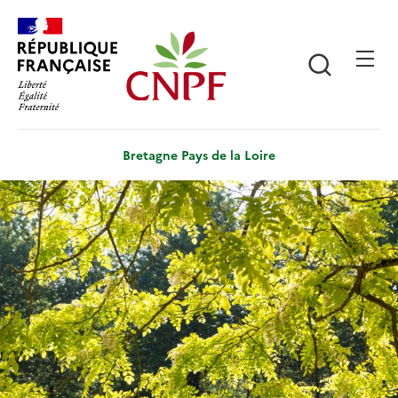
Aller
Panneau de gestion des cookies
au
contenu
Recherch
principal
Bretagne Pays de la Loire