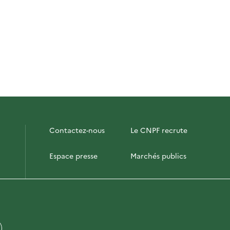
Contactez-nous
Le CNPF recrute
Espace presse
Marchés publics
PhotoFor
Briefly in English
Plan du site