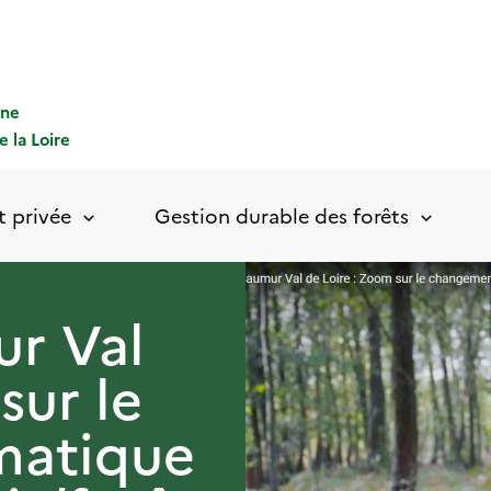
gne
e la Loire
t privée
Gestion durable des forêts
ur Val
sur le
matique