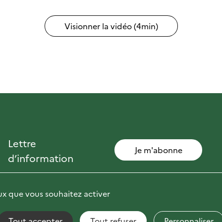
Visionner la vidéo (4min)
Lettre
Je m'abonne
d’information
eux que vous souhaitez activer
Tout accepter
Tout refuser
Personnaliser
non conforme
Fils RSS
Mentions Légales