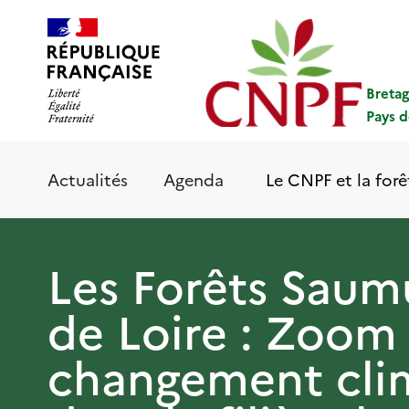
Aller
Panneau de gestion des cookies
au
contenu
principal
Breta
Pays d
Le CNPF et la forê
Actualités
Agenda
Les Forêts Saum
de Loire : Zoom 
changement cli