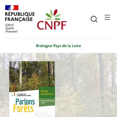
Aller
Panneau de gestion des cookies
au
contenu
Recherch
principal
Bretagne Pays de la Loire