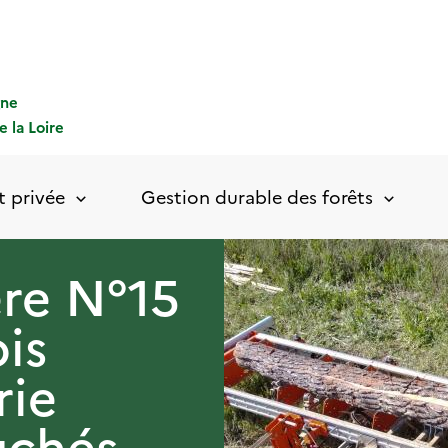
gne
e la Loire
t privée
Gestion durable des forêts
ère N°15
ois
rie
uchés