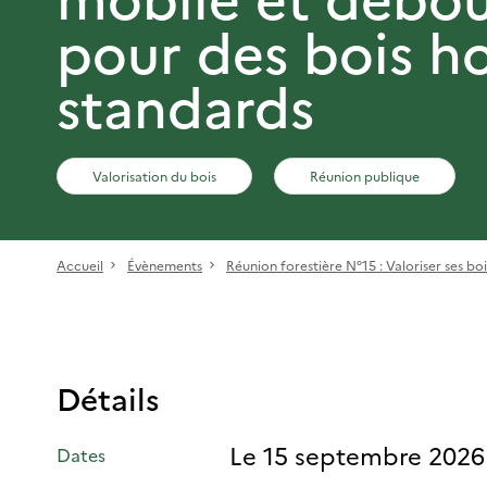
pour des bois h
standards
Valorisation du bois
Réunion publique
Accueil
Évènements
Réunion forestière N°15 : Valoriser ses bois
Détails
Le 15 septembre 2026
Dates