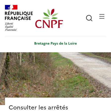
Aller
Panneau de gestion des cookies
au
contenu
Recherch
principal
Bretagne Pays de la Loire
Consulter les arrêtés