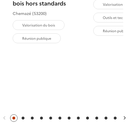
bois hors standards
Valorisation du
Chemazé (53200)
Outils et techn
Valorisation du bois
Réunion publiq
Réunion publique
Précédent
S