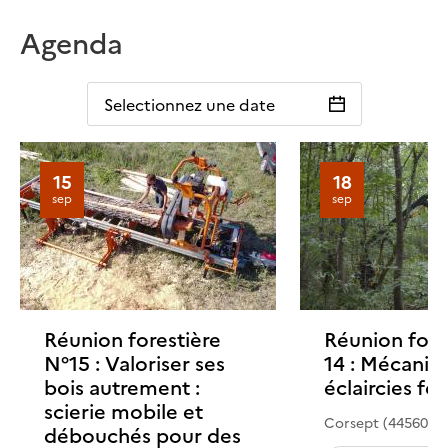
Agenda
Selectionnez une date
15
18
sep
sep
Réunion forestière
Réunion fore
N°15 : Valoriser ses
14 : Mécanis
bois autrement :
éclaircies feu
scierie mobile et
Corsept (44560)
débouchés pour des