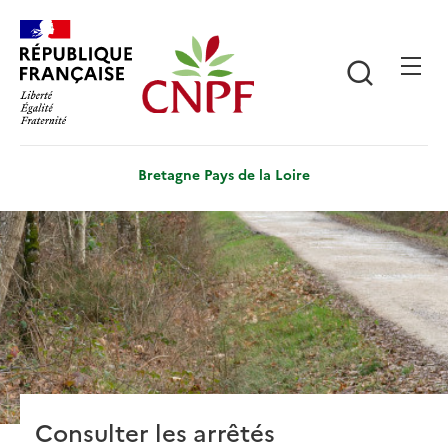
Aller
Panneau de gestion des cookies
au
contenu
Recherch
principal
Bretagne Pays de la Loire
Consulter les arrêtés