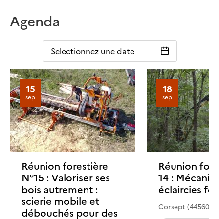
Agenda
Selectionnez une date
15
18
sep
sep
Réunion forestière
Réunion fore
N°15 : Valoriser ses
14 : Mécanis
bois autrement :
éclaircies feu
scierie mobile et
Corsept (44560)
débouchés pour des