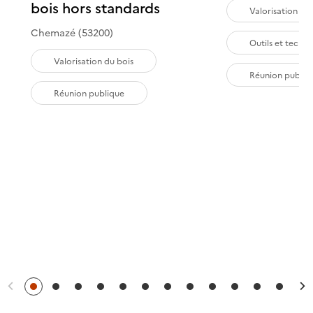
bois hors standards
Valorisation du
Chemazé (53200)
Outils et techn
Valorisation du bois
Réunion publiq
Réunion publique
Précédent
S