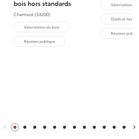
bois hors standards
Valorisation du
Chemazé (53200)
Outils et techn
Valorisation du bois
Réunion publiq
Réunion publique
Précédent
S