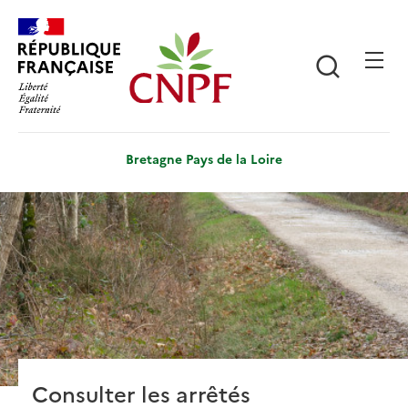
Aller
Panneau de gestion des cookies
au
contenu
Recherch
principal
Bretagne Pays de la Loire
Consulter les arrêtés