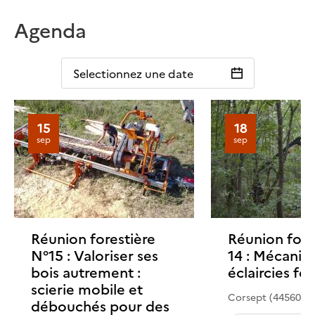
Agenda
Selectionnez une date
15
18
sep
sep
Réunion forestière
Réunion fore
N°15 : Valoriser ses
14 : Mécanis
bois autrement :
éclaircies feu
scierie mobile et
Corsept (44560)
débouchés pour des